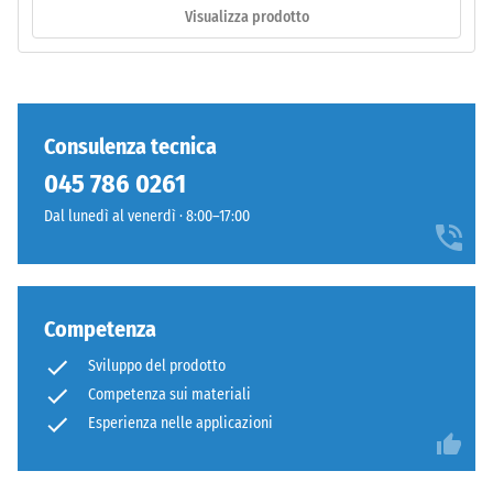
of
Visualizza prodotto
Life
Tyres".
/ 5
Lo
strato
inferiore
Consulenza tecnica
è
045 786 0261
La
pressato
resistenza
a
Dal lunedì al venerdì · 8:00–17:00
alla
bassa
compressione
densità.
di
un
Competenza
Installazione
materiale
–
Sviluppo del prodotto
descrive
Lavorazione
Competenza sui materiali
la
–
sua
Esperienza nelle applicazioni
Montaggio
capacità
di