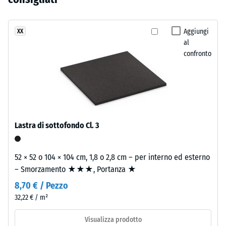
residua dopo
ancora
che
24 ore di
stato
ricorda
scarico (BS
selezionato
un
Aggiungi
XX
7188)
alcun
al
prato
prodotto
Densità
confronto
inglese
apparente
per
fitto
- valore
il
e
scala 1 =
confronto.
curato.
fino a 780
kg/m³
Materiale
Lastra di sottofondo Cl. 3
Smorzamento
–
di urti,
Componenti
vibrazioni e
52 × 52 o 104 × 104 cm, 1,8 o 2,8 cm – per interno ed esterno
e
rumori da
– Smorzamento ★★★, Portanza ★
struttura
calpestio –
Valore scala 2
8,70 € / Pezzo
=
32,22 € / m²
Il
attenuazione
prodotto
confortevole
Visualizza prodotto
ha