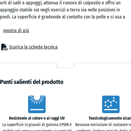
urti di salti e appoggi, attenua il rumore di calpestio e offre un
Lavanda
appoggio stabile sia negli esercizi a terra sia nelle posizioni in
piedi. La superficie è gradevole al contatto con la pelle e si usa a
piedi nudi, con calze o scarpe sportive.
Rattan
mostra di più
Posa semplice
Le piastrelle si posano flottanti su un sottofondo piano e portante,
senza fissaggi aggiuntivi. L'incastro a puzzle calibrato unisce gli
Scarica la scheda tecnica
Terracotta
elementi in modo sicuro e, grazie ai bordi senza smusso, forma un
giunto capillare che resta quasi invisibile nella superficie. I tagli
lungo pareti, colonne o attrezzi fissi si eseguono con seghetto
Travertino
alternativo o sega circolare. Singole piastrelle possono essere
sollevate, sostituite o integrate.
Punti salienti del prodotto
Comfort acustico e uso sportivo
Durante corsi, stretching, fisioterapia o esercizi funzionali, il
Caratteristiche
rivestimento riduce la trasmissione dei rumori verso il solaio e
rende più discreti passi, atterraggi e spostamenti. L'assorbimento
degli urti aiuta a limitare i picchi di carico su articolazioni e tendini,
Resistente al colore e ai raggi UV
Tossicologicamente sicu
senza compromettere la stabilità durante gli esercizi. La superficie
La superficie in granuli di gomma EPDM è
Nessuna emissione di sostanze n
antiscivolo sostiene i cambi di postura ed è adatta anche a sale