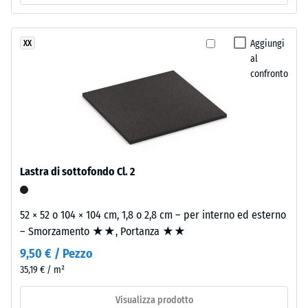
Classe di
una
resistenza
struttura
allo
Aggiungi
XX
a
scivolamento
al
due
DS (EN 14041)
confronto
strati.
- Valore scala
Lo
4 =
strato
Coefficiente
d'usura,
di attrito ca.
spesso
0,53
circa
Lastra di sottofondo Cl. 2
Resistenza
3,3
all'abrasione
mm,
– Resistenza
è
52 × 52 o 104 × 104 cm, 1,8 o 2,8 cm – per interno ed esterno
all'usura
composto
– Smorzamento ★★, Portanza ★★
abrasiva –
da
Valore della
9,50 € / Pezzo
granulato
scala 2 =
35,19 € / m²
EPDM
"buono" (BS
7188)
di
Visualizza prodotto