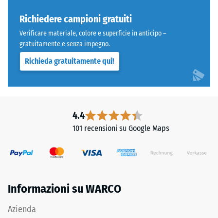
resistere
a
Richiedere campioni gratuiti
carichi
Verificare materiale, colore e superficie in anticipo –
localizzati.
gratuitamente e senza impegno.
Indica
Richieda gratuitamente qui!
la
misura
in
cui
Denti
il
4.4
arrotondati
materiale
101 recensioni su Google Maps
come
si
4035,
deforma
ma
quando
bordi
viene
squadrati
applicata
Informazioni su WARCO
senza
una
fase.
determinata
Azienda
Strato
forza.