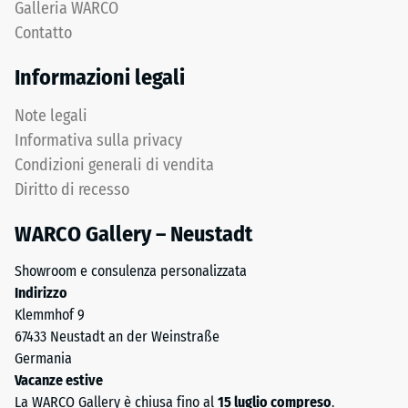
Galleria WARCO
superiore
Una
Contatto
in
profondità
sandwich
di
Informazioni legali
stabilizza
impronta
gli
ridotta
Note legali
elementi
indica
Informativa sulla privacy
superiori
un’elevata
Condizioni generali di vendita
mediante
resistenza
Diritto di recesso
l'incastro.
alla
Denti
compressione,
WARCO Gallery – Neustadt
arrotondati
mentre
assicurano
una
Showroom e consulenza personalizzata
distribuzione
profondità
Indirizzo
uniforme
maggiore
Klemmhof 9
dei
indica
67433 Neustadt an der Weinstraße
carichi.
una
Germania
Senza
minore
Vacanze estive
fase
resistenza
La WARCO Gallery è chiusa fino al
15 luglio compreso
.