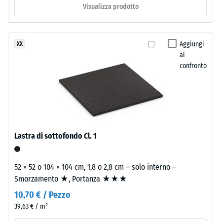
diene
termico –
Visualizza prodotto
Valore scala
monomero
2 =
priva
Conduttività
di
Aggiungi
XX
termica ca.
sostanze
al
0,12 W/(m·K)
nocive.
confronto
La
Resistente
superficie
al gelo
dello
Resistenza
strato
alla
superiore
compressione
mantiene
Lastra di sottofondo Cl. 1
una
-
struttura
Valore
52 × 52 o 104 × 104 cm, 1,8 o 2,8 cm – solo interno –
a
Smorzamento ★, Portanza ★★★
scala
pori
10,70 € / Pezzo
aperti.
1
Lo
39,63 € / m²
=
strato