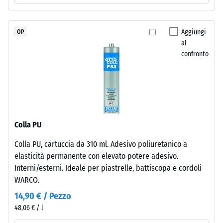
nuova
Permeabilità
produzione,
all'acqua
colorato
(EN 12616) –
Aggiungi
OP
in
Scala 5 =
al
massa
Infiltrazione
confronto
e
ca. 1000
mm/h (1000
legato
l/h/m²)
con
poliuretano
Resistenza
stabilizzato
allo
ai
scivolamento
Colla PU
raggi
(EN 16165) –
Colla PU, cartuccia da 310 ml. Adesivo poliuretanico a
UV.
Valore scala
elasticità permanente con elevato potere adesivo.
4 = angolo
L'EPDM
medio di
Interni/esterni. Ideale per piastrelle, battiscopa e cordoli
è
accettazione
WARCO.
una
ca. 16°,
gomma
14,90 € / Pezzo
gruppo R10
etilene-
48,06 € / l
propilene-
Isolamento