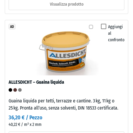
Visualizza prodotto
ca.
portante
è
1
realizzato
mm
con
Aggiungi
AD
di
al
granulato
confronto
ELT
ammaccatura
nero
residua
e
dopo
pulito
di
24
granulometria
ore
ALLESDICHT – Guaina liquida
grossa,
di
legato
con
scarico
Guaina liquida per tetti, terrazze e cantine. 3 kg, 11 kg o
poliuretano.
25 kg. Pronta all’uso, senza solventi, DIN 18533 certificata.
(BS
ELT
36,20 € / Pezzo
7188)
significa
40,22 € / m² x 2 mm
"End