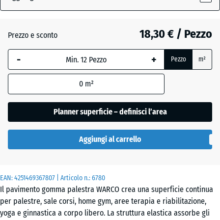
(active)
inglese
18,30 € / Pezzo
Prezzo e sconto
Atlantico
-
+
Pezzo
m²
Etna
0
m²
Planner superficie – definisci l’area
Granito
grigio
Aggiungi al carrello
Granito
EAN:
4251469367807
| Articolo n.:
6780
grigio
Il pavimento gomma palestra WARCO crea una superficie continua
scuro
per palestre, sale corsi, home gym, aree terapia e riabilitazione,
yoga e ginnastica a corpo libero. La struttura elastica assorbe gli