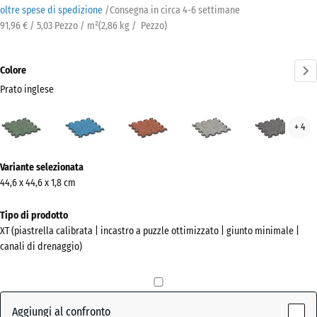
oltre spese di spedizione
/
Consegna in circa
4-6 settimane
91,96 € / 5,03 Pezzo / m²
(
2,86
kg
/ Pezzo)
Colore
Prato inglese
Prato
Atlantico
Etna
Granito
Gran
+ 4
inglese
grigio
grig
(active)
scur
Ulteriori
Variante selezionata
informazioni
44,6 x 44,6 x 1,8 cm
sui
colori?
Tipo di prodotto
XT (piastrella calibrata | incastro a puzzle ottimizzato | giunto minimale |
Mostra
canali di drenaggio)
la
palette
colori
Aggiungi al confronto
Prato