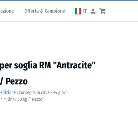
cazione
Offerta & Campione
IT
er soglia RM "Antracite"
 / Pezzo
pedizione
/
Consegna in circa
7-14 giorni
 / m lin.
(
9,60
kg
/ Pezzo)
cite