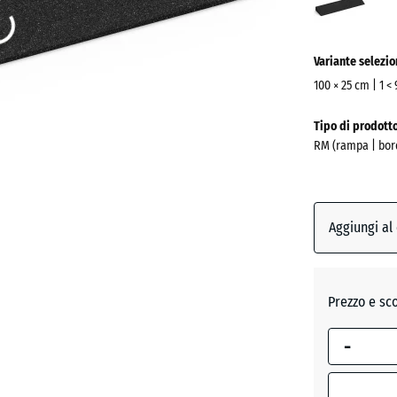
(acti
Variante selezi
100 × 25 cm | 1 <
Dimensioni
Tipo di prodott
per
RM (rampa | bor
la
spedizione
1000
x
Aggiungi al
250
x
50
Prezzo e sc
mm
La
-
dimension
selezionata