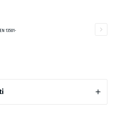
EN 13501-
90 €
ti
po 24 ore di scarico (BS 7188)
,00 €
forte