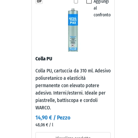
struttura
mostra
Aggiungi
OP
Resisten
al
un
Permeabi
confronto
nero
profondo
Resiste
dal
Resis
tono
alla
caldo
e
compr
Colla PU
discreto,
-
adatto
Colla PU, cartuccia da 310 ml. Adesivo
Valor
a
poliuretanico a elasticità
contesti
scala
permanente con elevato potere
esterni
adesivo. Interni/esterni. Ideale per
2
moderni
piastrelle, battiscopa e cordoli
=
e
WARCO.
superfici
ca.
14,90 € / Pezzo
dal
0,75
48,06 € / l
carattere
mm
essenziale.