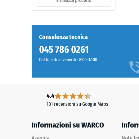
Visualizza prodotto
di
ammac
Materiale
–
resid
Componenti
dopo
Consulenza tecnica
e
24
struttura
045 786 0261
ore
Dal lunedì al venerdì · 8:00–17:00
Il
di
prodotto
scari
è
(BS
composto
da
7188)
4.4
granulato
101 recensioni su Google Maps
di
gomma
ELT
Informazioni su WARCO
Infor
2 / 5
pulito
con
Azienda
Note le