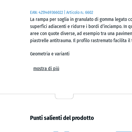
EAN:
4251469366022
| Articolo n.:
6602
La rampa per soglia in granulato di gomma legato co
superfici adiacenti e ridurre i bordi d’inciampo. In 
aree con quote diverse, ad esempio tra una pavimen
piastrelle antitrauma. Il profilo rastremato facilita il 
Geometria e varianti
La rampa misura 100 cm in lunghezza e 25 cm in larghe
mostra di più
lato alto sono disponibili diverse varianti: 3, 4, 4,5, 
adattare con precisione la rampa al dislivello esis
lungo tutta la superficie di transizione.
Ambiti di utilizzo
La rampa è adatta per soglie della porta, porte-fines
Punti salienti del prodotto
bordi di marciapiede. Può essere utilizzata sia in amb
scolastici, ingressi pubblici o percorsi pedonali. Il 