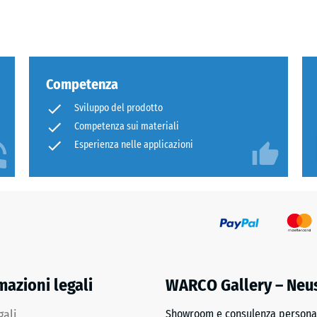
cm
catura
ua
100
×
Competenza
25
Sviluppo del prodotto
cm
- 8,7
Competenza sui materiali
| 1
< 6
Esperienza nelle applicazioni
cm
co
100
×
25
cm
- 5,6
mazioni legali
WARCO Gallery – Neu
| 1
< 7
gali
Showroom e consulenza personal
cm