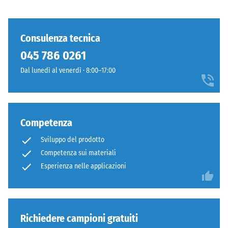
Tali
visivamente:
carichi
la
possono
superficie
Consulenza tecnica
derivare,
manifesta
ad
045 786 0261
continuità
esempio,
omogenea,
Dal lunedì al venerdì · 8:00–17:00
da
come
tacchi
un
alti,
tappeto
gambe
monolitico.
Competenza
di
mobili,
Sviluppo del prodotto
Struttura
fioriere
Competenza sui materiali
del
su
Esperienza nelle applicazioni
lato
ruote
inferiore
o
piedi
di
Richiedere campioni gratuiti
vari