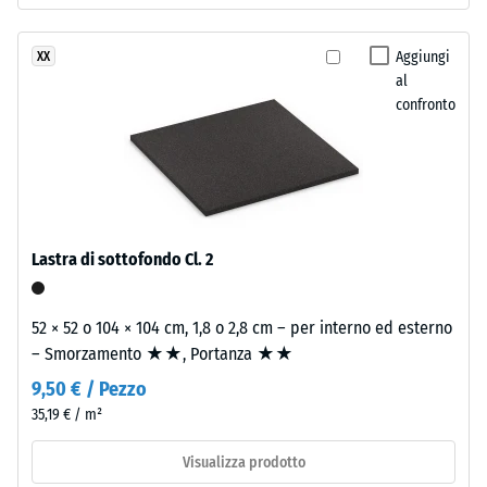
colore
alla
Aggiungi
XX
superficie
al
del
confronto
La
granulato.
resistenza
alla
Installazione
compressione
–
di
Lavorazione
un
Lastra di sottofondo Cl. 2
–
materiale
Montaggio
descrive
la
52 × 52 o 104 × 104 cm, 1,8 o 2,8 cm – per interno ed esterno
sua
– Smorzamento ★★, Portanza ★★
capacità
9,50 € / Pezzo
di
35,19 € / m²
resistere
a
Visualizza prodotto
carichi
Rifilate