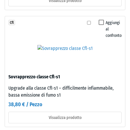
Visualizza prodotto
La
impronta
fuga
ridotta
rimane
indica
pressoché
Aggiungi
Cfl
un’elevata
invisibile
al
resistenza
confronto
grazie
alla
agli
compressione,
spigoli
mentre
squadrati
una
privi
profondità
di
maggiore
Sovrapprezzo classe Cfl-s1
fase.
indica
Con
Upgrade alla classe Cfl-s1 – difficilmente infiammabile,
una
grafica
bassa emissione di fumo s1
minore
uniforme
resistenza
38,80 € / Pezzo
il
ai
singolo
carichi
Visualizza prodotto
elemento
puntuali.
scompare