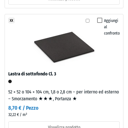
Valore scala
ELT
2 =
significa
Conduttività
“End
Aggiungi
XX
termica ca.
of
al
0,12 W/(m·K)
confronto
Life
Resistenza
Tyres”.
La
alla
granulometria
compressione
fine
-
produce
Lastra di sottofondo Cl. 3
una
Valore
superficie
scala
compatta
52 × 52 o 104 × 104 cm, 1,8 o 2,8 cm – per interno ed esterno
5
e
– Smorzamento ★★★, Portanza ★
omogenea
=
8,70 € / Pezzo
con
ca.
32,22 € / m²
struttura
0
regolare.
Visualizza prodotto