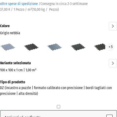
oltre spese di spedizione
/
Consegna in circa
2-3 settimane
37,00 € / 1 Pezzo / m²
(
10,00
kg
/ Pezzo)
Colore
Grigio nebbia
Grigio
Antracite
Argento
Azzurro
Gial
+ 5
nebbia
invecchiato
leggermente
legg
(active)
punteggiato
punt
Ulteriori
Variante selezionata
informazioni
sui
100 x 100 x 1 cm | 1,00 m²
colori?
Dimensioni
Tipo di prodotto
per
Mostra
DZ (incastro a puzzle | formato calibrato con precisione | bordi tagliati con
la
la
precisione | alta densità)
spedizione
palette
1060
colori
x
Grigio
1060