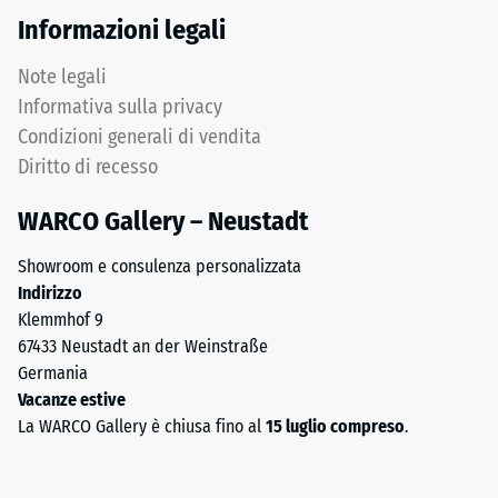
superficie
di
Informazioni legali
del
prova
sottofondo.
con
Note legali
Questa
una
Informativa sulla privacy
esecuzione
superficie
Condizioni generali di vendita
non
di
prevede
Diritto di recesso
100
drenaggio
mm^(2)
WARCO Gallery – Neustadt
integrato
(equivalente
–
a
Showroom e consulenza personalizzata
se
1
Indirizzo
necessario,
cm^(2))
Klemmhof 9
lo
viene
67433 Neustadt an der Weinstraße
smaltimento
premuto
Germania
dell'acqua
su
Vacanze estive
deve
un
La WARCO Gallery è chiusa fino al
15 luglio compreso
.
essere
campione
assicurato
di
mediante