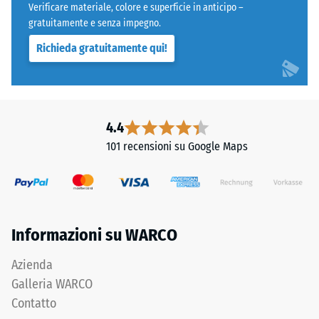
dispositivi.
Verificare materiale, colore e superficie in anticipo –
gratuitamente e senza impegno.
La
Il
resistenza
lato
Richieda gratuitamente qui!
alla
inferiore
compressione
è
viene
completamente
determinata
piano
4.4
utilizzando
e
il
101 recensioni su Google Maps
privo
metodo
di
di
strutture
prova
impresse.
specificato
Il
nella
Informazioni su WARCO
prodotto
norma
poggia
Azienda
BS
su
7188:1998.
Galleria WARCO
tutta
Un
Contatto
la
corpo