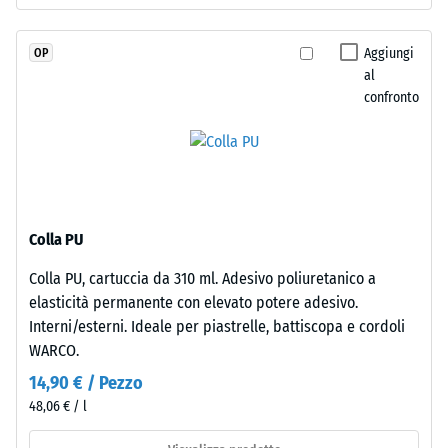
localizzati.
da
Indica
un
Aggiungi
OP
la
formato
al
misura
maggiore,
confronto
in
le
cui
piastrelle
il
acquisiscono
materiale
l'incastro
si
puzzle
deforma
sui
Colla PU
quando
margini.
viene
Colla PU, cartuccia da 310 ml. Adesivo poliuretanico a
Ogni
applicata
elasticità permanente con elevato potere adesivo.
lato
una
Interni/esterni. Ideale per piastrelle, battiscopa e cordoli
si
determinata
WARCO.
accoppia
forza.
a
14,90 € / Pezzo
Una
qualsiasi
48,06 € / l
profondità
altro.
di