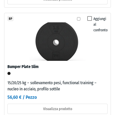
Per
mm
i
di
colori
Aggiungi
BP
ammaccatura
nero
al
e
residua
confronto
antracite
dopo
viene
24
utilizzato
un
ore
legante
di
trasparente;
Bumper Plate Slim
scarico
nelle
varianti
(BS
colorate
15/20/25 kg – sollevamento pesi, functional training –
7188)
il
nucleo in acciaio, profilo sottile
legante
56,60 € / Pezzo
pigmentato
conferisce
Visualizza prodotto
/ 5
il