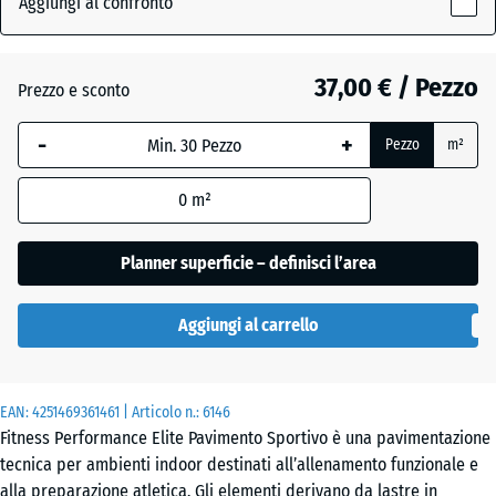
Aggiungi al confronto
(active)
nebbia
x
10
mm
37,00 € / Pezzo
Prezzo e sconto
Antracite
- 8,40 €
La
-
+
Pezzo
m²
dimensione
selezionata,
Argento
- 2,10 €
0
m²
evidenziata
invecchiato
in blu,
viene
Planner superficie – definisci l’area
utilizzata
Azzurro
per il
leggermente
- 3,80 €
Aggiungi al carrello
calcolo del
punteggiato
fabbisogno
(salvo
EAN:
diversa
4251469361461
| Articolo n.:
6146
Giallo
Fitness Performance Elite Pavimento Sportivo è una pavimentazione
indicazione
leggermente
- 3,80 €
tecnica per ambienti indoor destinati all’allenamento funzionale e
nei dati del
punteggiato
alla preparazione atletica. Gli elementi derivano da lastre in
prodotto).