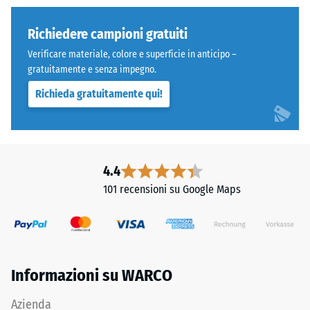
resistere
stabilizza
a
gli
Richiedere campioni gratuiti
carichi
elementi
localizzati.
Verificare materiale, colore e superficie in anticipo –
superiori
Indica
gratuitamente e senza impegno.
mediante
la
Richieda gratuitamente qui!
l'incastro.
misura
Denti
in
arrotondati
cui
assicurano
il
distribuzione
4.4
materiale
uniforme
si
101 recensioni su Google Maps
dei
deforma
carichi.
quando
Senza
viene
fase
applicata
la
una
Informazioni su WARCO
fuga
determinata
rimane
forza.
Azienda