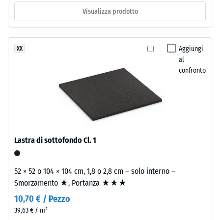
gruppo R10
La
Visualizza prodotto
Isolamento
superficie
termico –
superiore
Valore scala
è
Aggiungi
XX
2 =
chiusa
al
Conduttività
e
confronto
termica ca.
regolare.
0,12 W/(m·K)
Lo
Resistenza
strato
inferiore
alla
è
compressione
composto
Lastra di sottofondo Cl. 1
-
da
granulato
Valore
52 × 52 o 104 × 104 cm, 1,8 o 2,8 cm – solo interno –
ELT
scala
Smorzamento ★, Portanza ★★★
fine,
4
10,70 € / Pezzo
nero
e
=
39,63 € / m²