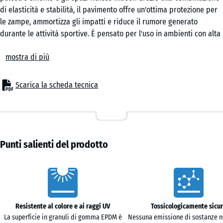
inglese
di elasticità e stabilità, il pavimento offre un'ottima protezione per
44,6
le zampe, ammortizza gli impatti e riduce il rumore generato
x
durante le attività sportive. È pensato per l'uso in ambienti con alta
44,6
Rattan
frequenza di movimento come le scuole cinofile, le palestre di
x
mostra di più
agility e le strutture di allenamento professionale.
1,8
Posa semplice e configurazione modulare
cm
Terracotta
Le piastrelle sono posate flottanti su un sottofondo piano e
Scarica la scheda tecnica
portante. L'incastro a puzzle con giunto capillare consente di
mantenere stabile la superficie, rendendo quasi invisibile la
97,1
giunzione tra le piastrelle. Il sistema modulare consente di adattare
Travertino
x
facilmente il pavimento alle dimensioni dell'area e alle necessità di
97,1
utilizzo.
Punti salienti del prodotto
+ 48,50 €
×
Rinforzo contro il freddo e protezione per il sottofondo
1,8
La struttura del pavimento è progettata per isolare contro il freddo
Caratteristiche
cm
del suolo, un aspetto fondamentale nelle strutture non riscaldate.
La superficie è resistente all'abrasione e al calpestio continuo,
garantendo un'elevata durata anche in condizioni di utilizzo intenso.
Resistente al colore e ai raggi UV
Tossicologicamente sicu
Adatto a superfici interne e facile manutenzione
La superficie in granuli di gomma EPDM è
Nessuna emissione di sostanze n