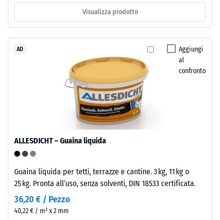
pulito,
ca.
Visualizza prodotto
legato
0,25
con
poliuretano.
mm
ELT
Aggiungi
AD
di
al
significa
ammaccatura
confronto
"End
of
residua
Life
dopo
Tyres".
24
Lo
strato
ore
ALLESDICHT – Guaina liquida
portante
di
è
scarico
pressato
Guaina liquida per tetti, terrazze e cantine. 3 kg, 11 kg o
all’alta
(BS
25 kg. Pronta all’uso, senza solventi, DIN 18533 certificata.
densità.
7188)
36,20 € / Pezzo
40,22 € / m² x 2 mm