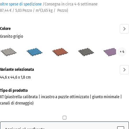
oltre spese di spedizione
/
Consegna in circa
4-6 settimane
87,44 € / 5,03 Pezzo / m²
(
3,65
kg
/ Pezzo)
Colore
Granito grigio
Granito
Atlantico
Etna
Granito
Lav
+ 4
grigio
grigio
(active)
scuro
Ulteriori
Variante selezionata
informazioni
sui
44,6 x 44,6 x 1,8 cm
colori?
Dimensioni
Tipo di prodotto
per
Mostra
XT (piastrella calibrata | incastro a puzzle ottimizzato | giunto minimale |
la
la
canali di drenaggio)
spedizione
palette
485
colori
x
Granito
485