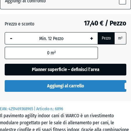
Aggiungi al confronto
(active)
grigio
x
18
mm
17,40 € / Pezzo
Prezzo e sconto
Atlantico
La
-
+
Pezzo
m²
dimensione
selezionata,
Etna
0
m²
evidenziata
in blu,
viene
Planner superficie – definisci l’area
Granito
utilizzata
grigio
per il
scuro
Aggiungi al carrello
calcolo del
fabbisogno
(salvo
Lavanda
EAN:
diversa
4251469368965
| Articolo n.:
6896
Il pavimento agility indoor cani di WARCO è un rivestimento
indicazione
modulare progettato per le sale di allenamento per cani, le
nei dati del
Prato
palestre cinofile e gli spazi fitness indoor. Grazie alla combinazione
prodotto).