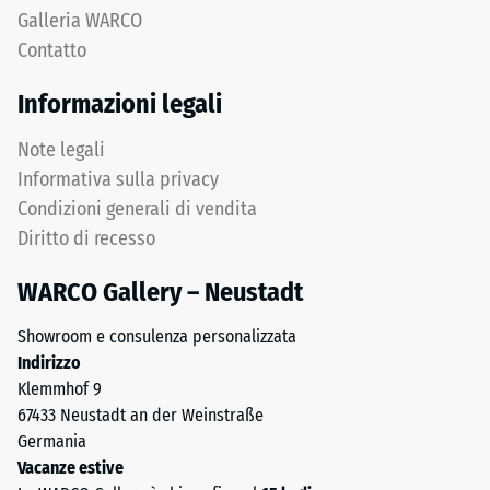
invisibile:
Una
Galleria WARCO
superficie
profondità
Contatto
continua
di
e
impronta
Informazioni legali
omogenea.
ridotta
indica
Note legali
un’elevata
Struttura
Informativa sulla privacy
resistenza
del
Condizioni generali di vendita
alla
lato
Diritto di recesso
compressione,
inferiore
mentre
WARCO Gallery – Neustadt
una
Il
profondità
Showroom e consulenza personalizzata
lato
maggiore
Indirizzo
inferiore
indica
Klemmhof 9
è
una
67433 Neustadt an der Weinstraße
dotato
minore
Germania
di
resistenza
Vacanze estive
appoggi
ai