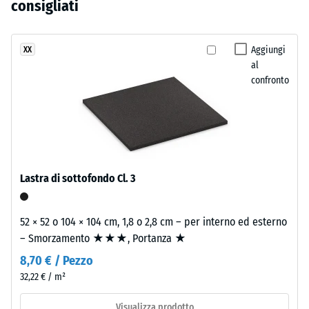
creano
consigliati
residua dopo
ancora
un
24 ore di
stato
effetto
scarico (BS
selezionato
simile
Aggiungi
XX
7188)
alcun
al
alla
prodotto
Densità
confronto
pietra
apparente
per
levigata.
- valore
il
scala 4 =
confronto.
900 a
Materiale
1000
–
kg/m³
Componenti
Lastra di sottofondo Cl. 3
e
Smorzamento
struttura
di urti,
52 × 52 o 104 × 104 cm, 1,8 o 2,8 cm – per interno ed esterno
vibrazioni e
– Smorzamento ★★★, Portanza ★
rumori da
Il
calpestio –
8,70 € / Pezzo
prodotto
Valore scala 1
32,22 € / m²
ha
=
una
attenuazione
Visualizza prodotto