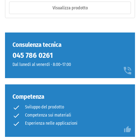
Installazione
–
Visualizza prodotto
Lavorazione
/ 5
–
Montaggio
Consulenza tecnica
Denti
La
045 786 0261
arrotondati
resistenza
come
Dal lunedì al venerdì · 8:00–17:00
alla
4035,
compressione
ma
di
bordi
un
squadrati
Competenza
materiale
senza
descrive
Sviluppo del prodotto
fase.
la
Competenza sui materiali
Strato
sua
superiore
Esperienza nelle applicazioni
capacità
in
di
sandwich