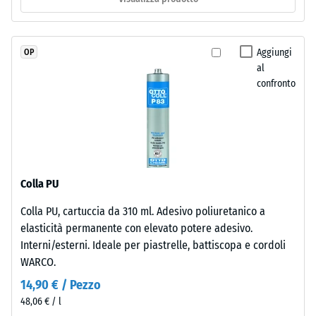
buono" (BS
e
7188)
legato
con
Permeabilità
Aggiungi
OP
poliuretano
all'acqua
al
stabilizzato
(EN 12616) –
confronto
ai
Scala 2 =
Infiltrazione
raggi
fino a 10
UV.
mm/h (10
L’EPDM
l/h/m²)
è
una
Resistenza
Colla PU
gomma
allo
Colla PU, cartuccia da 310 ml. Adesivo poliuretanico a
etilene-
scivolamento
elasticità permanente con elevato potere adesivo.
(EN 16165) –
propilene-
Valore scala
Interni/esterni. Ideale per piastrelle, battiscopa e cordoli
diene
3 = angolo
WARCO.
monomero
medio di
di
14,90 € / Pezzo
accettazione
nuova
48,06 € / l
ca. 15°,
produzione.