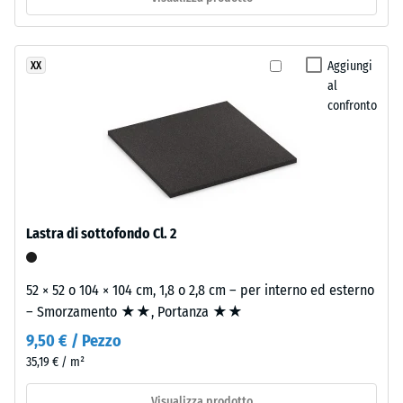
struttura
percepibile
a
Classe di
due
resistenza
Aggiungi
XX
strati.
allo
al
Lo
scivolamento
confronto
strato
DS (EN 14041)
d’usura,
- Valore scala
spesso
2 =
circa
Coefficiente
2
di attrito ca.
mm,
0,38
Lastra di sottofondo Cl. 2
è
Resistenza
realizzato
all'abrasione
con
52 × 52 o 104 × 104 cm, 1,8 o 2,8 cm – per interno ed esterno
– Resistenza
granulato
– Smorzamento ★★, Portanza ★★
all'usura
EPDM
abrasiva –
9,50 € / Pezzo
colorato
Valore della
35,19 € / m²
in
scala 3 =
"molto
massa
Visualizza prodotto