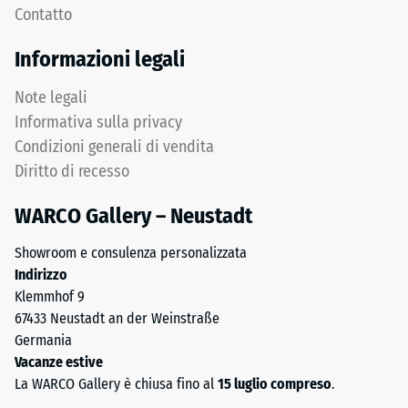
profondità
Contatto
dei
di
carichi.
impronta
Informazioni legali
Senza
ridotta
fase
indica
Note legali
la
un’elevata
Informativa sulla privacy
fuga
resistenza
Condizioni generali di vendita
rimane
alla
Diritto di recesso
invisibile:
compressione,
superficie
mentre
WARCO Gallery – Neustadt
continua
una
e
profondità
Showroom e consulenza personalizzata
omogenea.
maggiore
Indirizzo
indica
Klemmhof 9
una
Struttura
67433 Neustadt an der Weinstraße
minore
del
Germania
resistenza
lato
Vacanze estive
ai
inferiore
La WARCO Gallery è chiusa fino al
15 luglio compreso
.
carichi