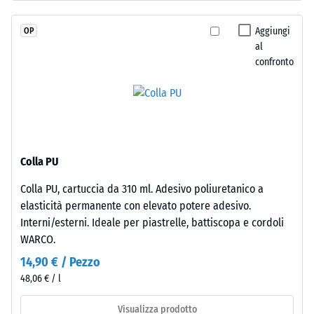
7188)
legato
con
Permeabilità
Aggiungi
OP
poliuretano
all'acqua
al
stabilizzato
(EN 12616) –
confronto
ai
Scala 2 =
Infiltrazione
raggi
fino a 10
UV.
mm/h (10
L’EPDM
l/h/m²)
è
una
Resistenza
Colla PU
gomma
allo
Colla PU, cartuccia da 310 ml. Adesivo poliuretanico a
etilene-
scivolamento
elasticità permanente con elevato potere adesivo.
(EN 16165) –
propilene-
Valore scala
Interni/esterni. Ideale per piastrelle, battiscopa e cordoli
diene
3 = angolo
WARCO.
monomero
medio di
di
14,90 € / Pezzo
accettazione
nuova
48,06 € / l
ca. 15°,
produzione.
gruppo R10
La
Visualizza prodotto