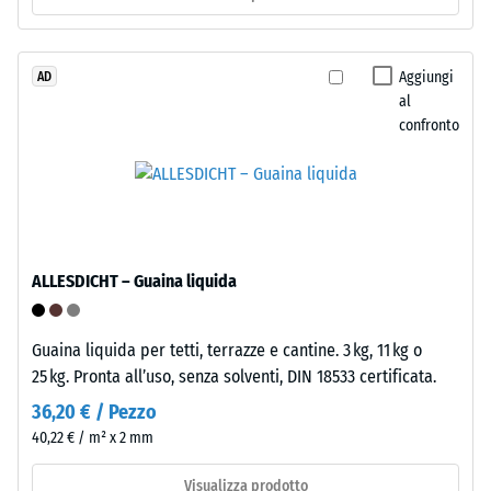
0,25
con
poliuretano.
mm
ELT
Aggiungi
AD
di
al
significa
ammaccatura
confronto
"End
of
residua
Life
dopo
Tyres".
24
Lo
strato
ore
ALLESDICHT – Guaina liquida
portante
di
è
scarico
pressato
Guaina liquida per tetti, terrazze e cantine. 3 kg, 11 kg o
all’alta
(BS
25 kg. Pronta all’uso, senza solventi, DIN 18533 certificata.
densità.
7188)
36,20 € / Pezzo
40,22 € / m² x 2 mm
Installazione
–
Visualizza prodotto