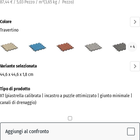
87,44 € / 5,03 Pezzo / m²
(
3,65
kg
/ Pezzo)
Colore
Travertino
Travertino
Atlantico
Etna
Granito
Gran
+ 4
(active)
grigio
grig
scur
Ulteriori
Variante selezionata
informazioni
sui
44,6 x 44,6 x 1,8 cm
colori?
Dimensioni
Tipo di prodotto
per
Mostra
XT (piastrella calibrata | incastro a puzzle ottimizzato | giunto minimale |
la
la
canali di drenaggio)
spedizione
palette
485
colori
x
(active)
Travertino
485
Aggiungi al confronto
x