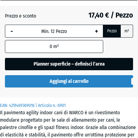
18
mm
Atlantico
17,40 € / Pezzo
Prezzo e sconto
La
-
+
Pezzo
m²
dimensione
Etna
selezionata,
0
m²
evidenziata
in blu,
Granito
viene
Planner superficie – definisci l’area
grigio
utilizzata
per il
Aggiungi al carrello
calcolo del
Granito
fabbisogno
grigio
(salvo
scuro
EAN:
diversa
4251469369016
| Articolo n.:
6901
Il pavimento agility indoor cani di WARCO è un rivestimento
indicazione
modulare progettato per le sale di allenamento per cani, le
nei dati del
Lavanda
palestre cinofile e gli spazi fitness indoor. Grazie alla combinazione
prodotto).
di elasticità e stabilità, il pavimento offre un'ottima protezione per