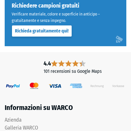
bordi
Richiedere campioni gratuiti
carichi
squadrati
localizzati.
Verificare materiale, colore e superficie in anticipo –
senza
Indica
gratuitamente e senza impegno.
fase.
la
Richieda gratuitamente qui!
Strato
misura
superiore
in
in
cui
sandwich
il
stabilizza
4.4
materiale
gli
si
101 recensioni su Google Maps
elementi
deforma
superiori
quando
mediante
viene
l'incastro.
applicata
Denti
una
Informazioni su WARCO
arrotondati
determinata
assicurano
forza.
Azienda
distribuzione
Una
Galleria WARCO
uniforme