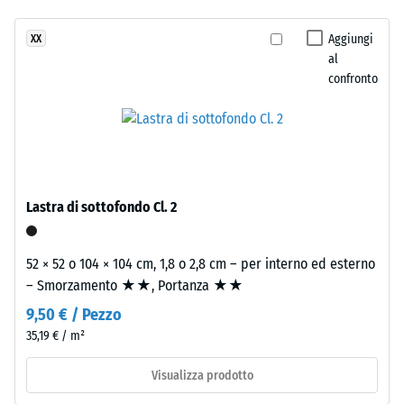
Classe di
due
resistenza
Aggiungi
XX
strati.
allo
al
Lo
scivolamento
confronto
strato
DS (EN 14041)
d’usura,
- Valore scala
spesso
2 =
circa
Coefficiente
2
di attrito ca.
mm,
0,38
Lastra di sottofondo Cl. 2
è
Resistenza
realizzato
all'abrasione
con
52 × 52 o 104 × 104 cm, 1,8 o 2,8 cm – per interno ed esterno
– Resistenza
granulato
– Smorzamento ★★, Portanza ★★
all'usura
EPDM
abrasiva –
9,50 € / Pezzo
colorato
Valore della
35,19 € / m²
in
scala 3 =
"molto
massa
Visualizza prodotto
buono" (BS
e