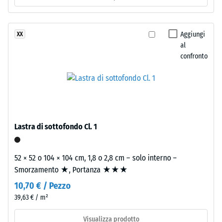
Isolamento
superficie
termico –
superiore
Valore scala
è
Aggiungi
XX
2 =
chiusa
al
Conduttività
e
confronto
termica ca.
regolare.
0,12 W/(m·K)
Lo
Resistenza
strato
inferiore
alla
è
compressione
composto
Lastra di sottofondo Cl. 1
-
da
granulato
Valore
52 × 52 o 104 × 104 cm, 1,8 o 2,8 cm – solo interno –
ELT
scala
Smorzamento ★, Portanza ★★★
fine,
4
10,70 € / Pezzo
nero
e
=
39,63 € / m²
pulito,
ca.
Visualizza prodotto
legato