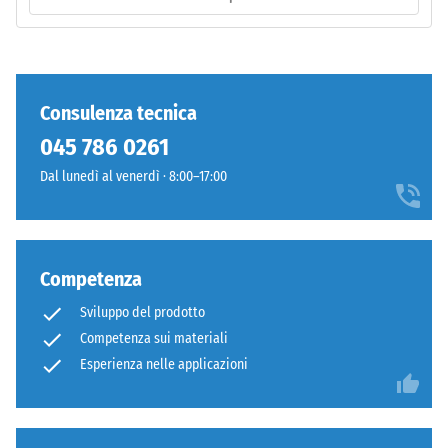
Lavorazione
/ 5
–
Montaggio
Consulenza tecnica
La
045 786 0261
resistenza
Dal lunedì al venerdì · 8:00–17:00
alla
compressione
di
un
Competenza
materiale
descrive
Sviluppo del prodotto
la
Competenza sui materiali
Denti
sua
arrotondati
Esperienza nelle applicazioni
capacità
come
di
4035,
resistere
ma
a