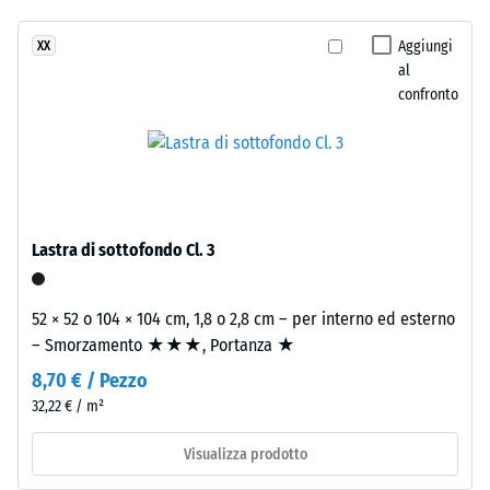
24 ore di
stato
luminosa
scarico (BS
selezionato
vicina
Aggiungi
XX
7188)
alcun
al
al
prodotto
Densità
confronto
travertino
apparente
per
naturale.
- valore
il
scala 4 =
confronto.
900 a
Materiale
1000
–
kg/m³
Componenti
Lastra di sottofondo Cl. 3
e
Smorzamento
struttura
di urti,
52 × 52 o 104 × 104 cm, 1,8 o 2,8 cm – per interno ed esterno
vibrazioni e
– Smorzamento ★★★, Portanza ★
rumori da
Il
calpestio –
8,70 € / Pezzo
prodotto
Valore scala 1
32,22 € / m²
ha
=
una
attenuazione
Visualizza prodotto
struttura
percepibile
a