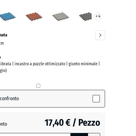
nda
Atlantico
Etna
Granito
Granito
+ 4
ve)
grigio
grigio
scuro
onata
 cm
o
alibrata | incastro a puzzle ottimizzato | giunto minimale |
gio)
(active)
a
 confronto
o
17,40 € / Pezzo
onto