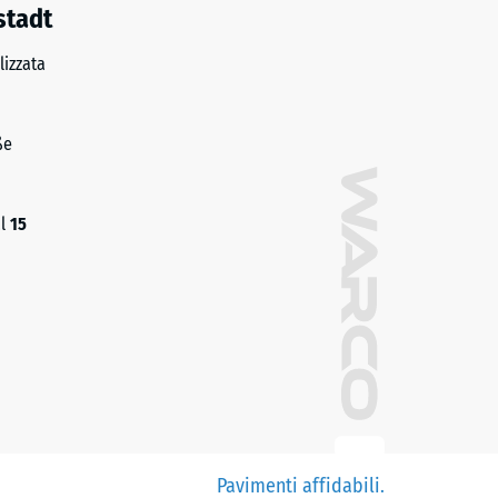
stadt
izzata
ße
al
15
Pavimenti affidabili.