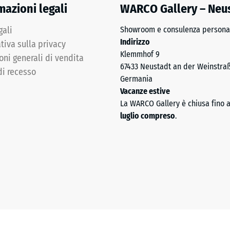
mazioni legali
WARCO Gallery – Neu
gali
Showroom e consulenza personal
i.
Indirizzo
tiva sulla privacy
Klemmhof 9
oni generali di vendita
67433 Neustadt an der Weinstra
di recesso
Germania
Vacanze estive
La WARCO Gallery è chiusa fino 
luglio compreso
.
e
a
nata