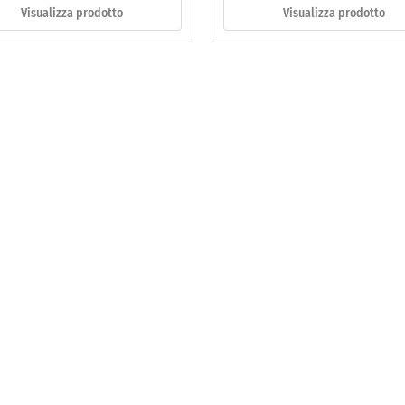
Visualizza prodotto
Visualizza prodotto
catura
ua
co