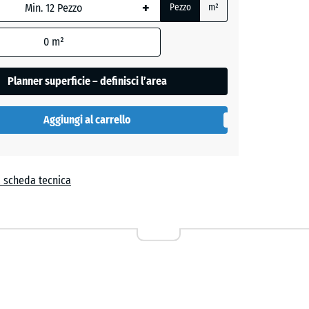
+
e
Pezzo
m²
,
0
m²
Planner superficie – definisci l’area
Aggiungi al carrello
a scheda tecnica