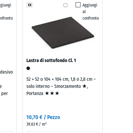
ggiungi
Aggiungi
XX
trito ca. 0,38
al
o buono" (BS 7188)
onfronto
confronto
e ca. 15°, gruppo R10
Lastra di sottofondo Cl. 1
Adesivo
52 × 52 o 104 × 104 cm, 1,8 o 2,8 cm –
e
solo interno – Smorzamento ★,
e per
Portanza ★★★
i
10,70 € / Pezzo
39,63 € / m²