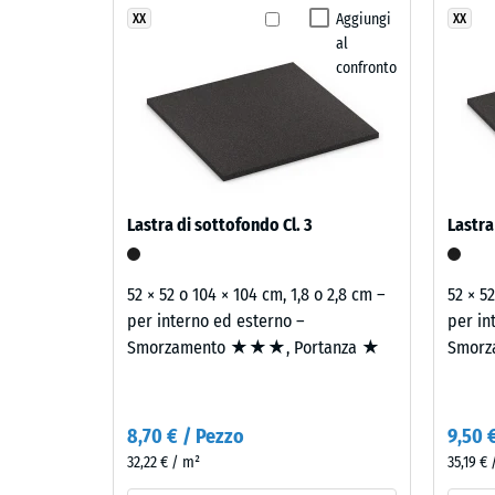
struttura
di
Aggiungi
XX
XX
Classe d
al
viola,
Resisten
confronto
blu
e
Permeabi
rosso
Resisten
generano
un
Isolamen
effetto
Resis
Lastra di sottofondo Cl. 3
Lastra
morbido
alla
e
compr
rilassante.
52 × 52 o 104 × 104 cm, 1,8 o 2,8 cm –
52 × 5
-
per interno ed esterno –
per in
Smorzamento ★★★, Portanza ★
Smorz
Materiale
Valor
–
scala
Componenti
4
e
8,70 € / Pezzo
9,50 
struttura
=
32,22 € / m²
35,19 €