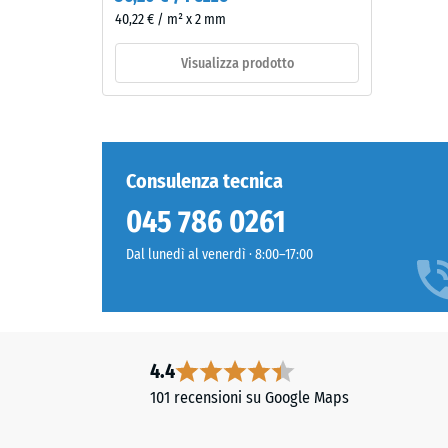
granulato
40,22 € / m² x 2 mm
EPDM
4 / 5
colorato
Visualizza prodotto
in
massa
e
legato
La
con
resisten
Consulenza tecnica
poliuretano
alla
045 786 0261
stabilizzato
compres
ai
di
Dal lunedì al venerdì · 8:00–17:00
raggi
un
UV.
material
L’EPDM
descrive
è
la
una
4.4
sua
gomma
capacità
101 recensioni su Google Maps
etilene-
di
propilene-
resister