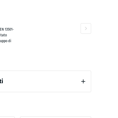
ta
no
EN 13501-
itato
luppo di
,50 €
ti
po 24 ore di scarico (BS 7188)
percepibile