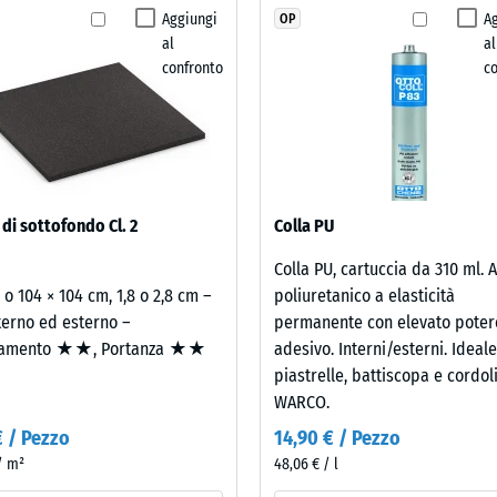
stato
Aggiungi
A
OP
i resistenza allo scivolamento DS (EN 14041) - Valore scala 2 = Coefficiente di at
selezionato
al
al
alcun
za all'abrasione – Resistenza all'usura abrasiva – Valore della scala 3 = "molt
confronto
c
prodotto
lità all'acqua (EN 12616) – Scala 2 = Infiltrazione fino a 10 mm/h (10 l/h/m²)
per
il
za allo scivolamento (EN 16165) – Valore scala 3 = angolo medio di accettazion
confronto.
to termico – Valore scala 2 = Conduttività termica ca. 0,12 W/(m·K)
tenza
 di sottofondo Cl. 2
Colla PU
Colla PU, cartuccia da 310 ml. 
essione
2 o 104 × 104 cm, 1,8 o 2,8 cm –
poliuretanico a elasticità
terno ed esterno –
permanente con elevato poter
amento ★★, Portanza ★★
adesivo. Interni/esterni. Ideal
e
piastrelle, battiscopa e cordol
WARCO.
€ / Pezzo
14,90 € / Pezzo
 / m²
48,06 € / l