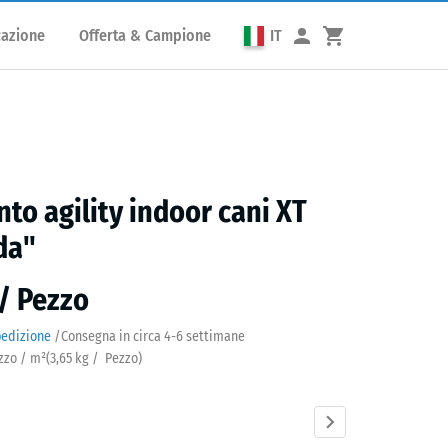
cazione
Offerta & Campione
IT
to agility indoor cani XT
da"
 / Pezzo
pedizione
/
Consegna in circa
4-6 settimane
ezzo / m²
(
3,65
kg
/ Pezzo)