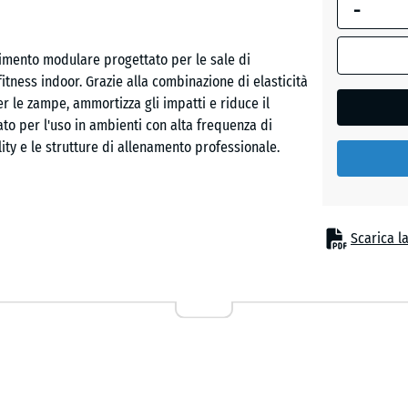
-
dimension
Etna
selezionata
evidenziata
timento modulare progettato per le sale di
in blu,
fitness indoor. Grazie alla combinazione di elasticità
Granito
viene
er le zampe, ammortizza gli impatti e riduce il
grigio
utilizzata
to per l'uso in ambienti con alta frequenza di
per il
ity e le strutture di allenamento professionale.
calcolo del
Granito
fabbisogno
grigio
(salvo
scuro
diversa
iano e portante. L'incastro a puzzle con giunto
Scarica l
indicazione
, rendendo quasi invisibile la giunzione tra le
nei dati del
facilmente il pavimento alle dimensioni dell'area e
Prato
prodotto).
inglese
44,6
ndo
x
44,6
Rattan
contro il freddo del suolo, un aspetto fondamentale
x
nte all'abrasione e al calpestio continuo,