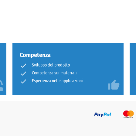
za
Competenza
Sviluppo del prodotto
sione
Competenza sui materiali
Esperienza nelle applicazioni
e
e