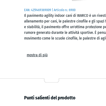
EAN:
4251469369009
| Articolo n.:
6900
Il pavimento agility indoor cani di WARCO è un rives
allenamento per cani, le palestre cinofile e gli spazi 
e stabilità, il pavimento offre un'ottima protezione p
rumore generato durante le attività sportive. È pensa
movimento come le scuole cinofile, le palestre di agil
Posa semplice e configurazione modulare
mostra di più
Le piastrelle sono posate flottanti su un sottofondo p
capillare consente di mantenere stabile la superficie
piastrelle. Il sistema modulare consente di adattare 
alle necessità di utilizzo.
Rinforzo contro il freddo e protezione per il sottofo
Punti salienti del prodotto
La struttura del pavimento è progettata per isolare 
nelle strutture non riscaldate. La superficie è resiste