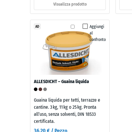
ca.
Visualizza prodotto
Il
0,25
prodotto
mm
ha
Aggiungi
AD
una
di
al
struttura
ammac
confronto
a
resid
due
strati.
dopo
Lo
24
strato
ore
d’usura,
ALLESDICHT – Guaina liquida
spesso
di
circa
scari
2
Guaina liquida per tetti, terrazze e
(BS
mm,
cantine. 3 kg, 11 kg o 25 kg. Pronta
è
7188)
all’uso, senza solventi, DIN 18533
realizzato
certificata.
con
36,20 € / Pezzo