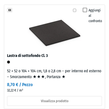
nero,
Permeabilità
legato
all'acqua
Aggiungi
XX
con
(EN 12616) –
al
poliuretano.
Scala 1 =
confronto
ELT
Infiltrazione
ca. 0 mm/h
significa
(0 l/h/m²)
“End
of
Resistenza
Life
allo
Tyres”.
scivolamento
Lastra di sottofondo Cl. 3
La
(EN 16165) –
granulometria
Valore scala
52 × 52 o 104 × 104 cm, 1,8 o 2,8 cm – per interno ed esterno
2 = angolo
fine
medio di
– Smorzamento ★★★, Portanza ★
produce
accettazione
una
8,70 € / Pezzo
ca. 13°,
superficie
32,22 € / m²
gruppo R10
compatta
e
Visualizza prodotto
Isolamento
omogenea
termico –