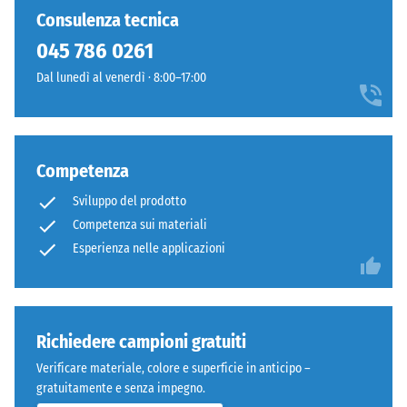
è
carichi
Consulenza tecnica
completamente
possono
piano
045 786 0261
derivare,
e
Dal lunedì al venerdì · 8:00–17:00
ad
privo
esempio,
di
da
strutture
tacchi
impresse.
alti,
Competenza
Il
gambe
prodotto
Sviluppo del prodotto
di
poggia
Competenza sui materiali
mobili,
su
Esperienza nelle applicazioni
fioriere
tutta
su
la
ruote
superficie
o
del
Richiedere campioni gratuiti
piedi
sottofondo.
di
Verificare materiale, colore e superficie in anticipo –
Questa
vari
gratuitamente e senza impegno.
esecuzione