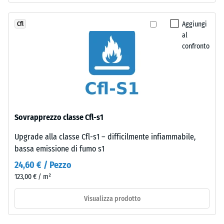
localizzati.
rimane
Indica
pressoché
la
Aggiungi
Cfl
invisibile
al
misura
grazie
confronto
in
agli
cui
spigoli
il
squadrati
materiale
privi
si
di
deforma
fase.
Sovrapprezzo classe Cfl-s1
quando
Con
viene
Upgrade alla classe Cfl-s1 – difficilmente infiammabile,
grafica
applicata
bassa emissione di fumo s1
uniforme
una
il
24,60 € / Pezzo
determinata
singolo
123,00 € / m²
forza.
elemento
Una
scompare
Visualizza prodotto
profondità
visivamente:
di
la