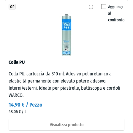
un
Aggiungi
OP
formato
al
maggiore,
confronto
le
La
piastrelle
resistenza
acquisiscono
alla
l'incastro
compressione
puzzle
di
sui
un
Colla PU
margini.
materiale
Ogni
Colla PU, cartuccia da 310 ml. Adesivo poliuretanico a
descrive
lato
elasticità permanente con elevato potere adesivo.
la
si
Interni/esterni. Ideale per piastrelle, battiscopa e cordoli
sua
accoppia
WARCO.
capacità
a
14,90 € / Pezzo
di
qualsiasi
resistere
48,06 € / l
altro.
a
La
Visualizza prodotto
carichi
fuga