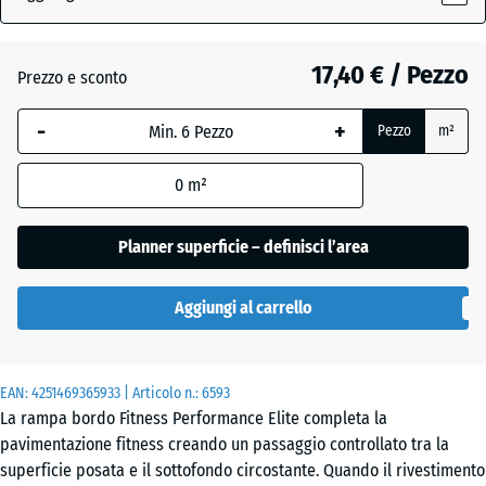
x
8
mm
17,40 € / Pezzo
Prezzo e sconto
La
-
+
Pezzo
m²
dimensione
selezionata,
0
m²
evidenziata
in blu,
viene
Planner superficie – definisci l’area
utilizzata
per il
Aggiungi al carrello
calcolo del
fabbisogno
(salvo
EAN:
diversa
4251469365933
| Articolo n.:
6593
La rampa bordo Fitness Performance Elite completa la
indicazione
pavimentazione fitness creando un passaggio controllato tra la
nei dati del
superficie posata e il sottofondo circostante. Quando il rivestimento
prodotto).