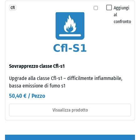
impronta
superficie
Aggiungi
Cfl
ridotta
manifesta
al
indica
continuità
confronto
un’elevata
omogenea,
resistenza
come
alla
un
compressione,
tappeto
mentre
monolitico.
una
Sovrapprezzo classe Cfl-s1
profondità
Struttura
maggiore
Upgrade alla classe Cfl-s1 – difficilmente infiammabile,
del
indica
bassa emissione di fumo s1
lato
una
50,40 € / Pezzo
inferiore
minore
resistenza
Visualizza prodotto
ai
Il
carichi
lato
puntuali.
inferiore
Tali