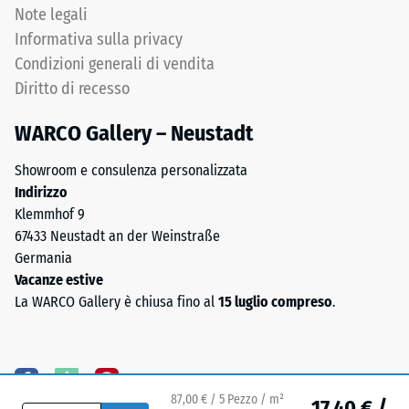
di
Note legali
su
prova
sottofondo
Informativa sulla privacy
con
permanentemente
Condizioni generali di vendita
una
portante.
Diritto di recesso
superficie
Consultare
di
le
WARCO Gallery – Neustadt
100
istruzioni
mm^(2)
di
Showroom e consulenza personalizzata
(equivalente
montaggio.
Indirizzo
a
Klemmhof 9
1
67433 Neustadt an der Weinstraße
cm^(2))
Germania
viene
Vacanze estive
premuto
La WARCO Gallery è chiusa fino al
15 luglio compreso
.
su
un
campione
di
87,00 € / 5 Pezzo / m²
materiale
17,40 € /