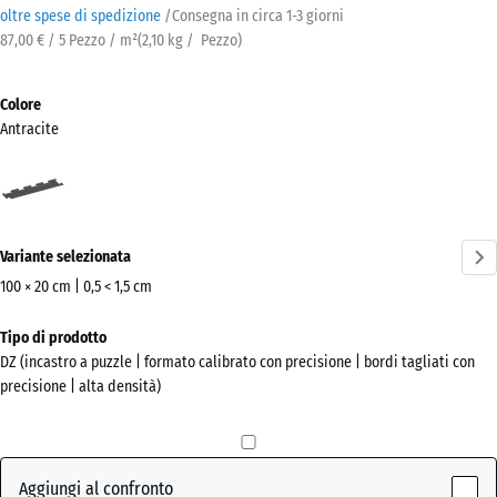
oltre spese di spedizione
/
Consegna in circa
1-3 giorni
87,00 € / 5 Pezzo / m²
(
2,10
kg
/ Pezzo)
Colore
Antracite
Antracite
(active)
Variante selezionata
100 × 20 cm | 0,5 < 1,5 cm
Dimensioni
Tipo di prodotto
per
DZ (incastro a puzzle | formato calibrato con precisione | bordi tagliati con
la
precisione | alta densità)
spedizione
1060
x
230
Aggiungi al confronto