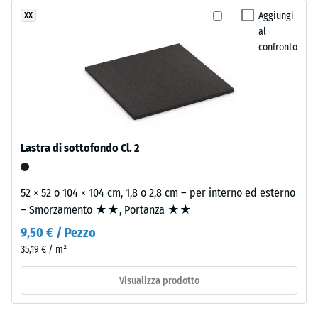
mm
pigmentato
Aggiungi
XX
di
conferisce
al
ammaccatura
confronto
il
colore
residua
alla
dopo
superficie
24
del
granulato.
ore
Lastra di sottofondo Cl. 2
di
Installazione
scarico
52 × 52 o 104 × 104 cm, 1,8 o 2,8 cm – per interno ed esterno
–
(BS
– Smorzamento ★★, Portanza ★★
Lavorazione
–
7188)
9,50 € / Pezzo
Montaggio
35,19 € / m²
Visualizza prodotto
Rifilate
da
/ 5