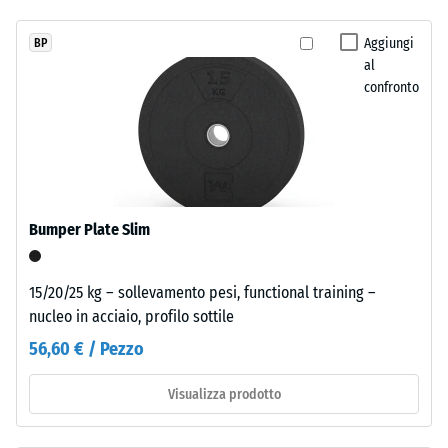
Valore scala
con
1 =
struttura
Aggiungi
BP
Conduttività
regolare.
al
termica ca.
Per
confronto
0,14 W/(m·K)
i
Resistenza
colori
nero
alla
e
compressione
antracite
-
viene
Bumper Plate Slim
utilizzato
Valore
un
scala
15/20/25 kg – sollevamento pesi, functional training –
legante
nucleo in acciaio, profilo sottile
5
trasparente;
56,60 € / Pezzo
nelle
=
varianti
ca.
Visualizza prodotto
colorate
0
il
legante