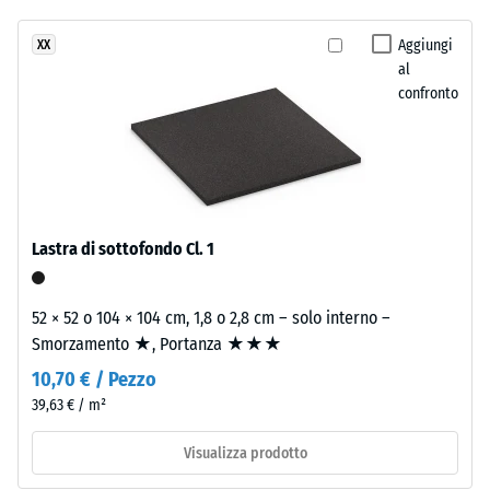
Classe di
resistenza
Aggiungi
XX
allo
al
Il
scivolamento
confronto
prodotto
DS (EN 14041)
è
- Valore scala
composto
1 =
da
Coefficiente
granulato
di attrito ca.
fine
0,3
Lastra di sottofondo Cl. 1
di
Resistenza
gomma
all'abrasione
ELT
52 × 52 o 104 × 104 cm, 1,8 o 2,8 cm – solo interno –
– Resistenza
ottenuto
Smorzamento ★, Portanza ★★★
all'usura
da
abrasiva –
10,70 € / Pezzo
pneumatici
Valore della
39,63 € / m²
riciclati,
scala 5 =
"eccezionale"
pulito
Visualizza prodotto
(BS 7188)
e